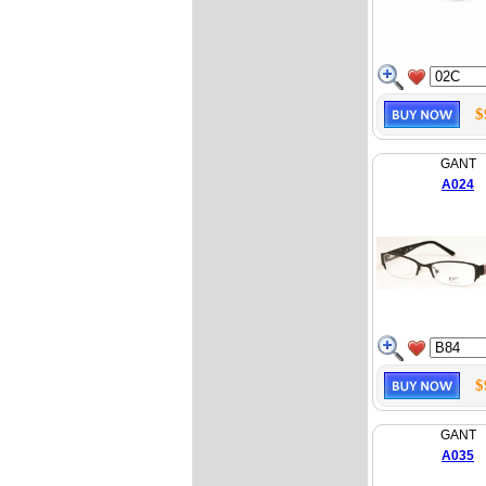
$
GANT
A024
$
GANT
A035