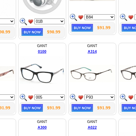
$91.99
90.99
$90.99
GANT
GANT
0100
A314
91.99
$91.99
$91.99
GANT
GANT
A300
A022