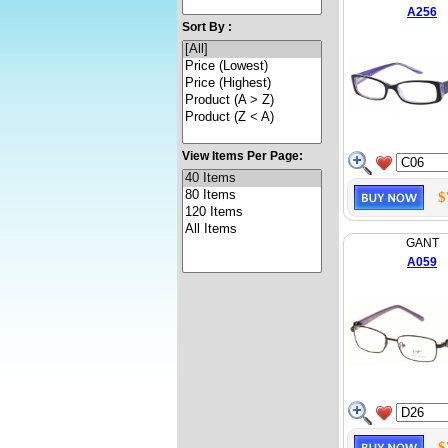
A256
Sort By :
View Items Per Page:
$
GANT
A059
$