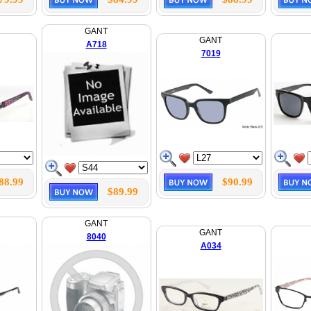
GANT
GANT
A718
7019
88.99
$90.99
$89.99
GANT
GANT
8040
A034