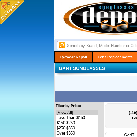
Eyewear Repair
Lens Replacements
GANT SUNGLASSES
Filter by Price:
(110
Ga
GANT