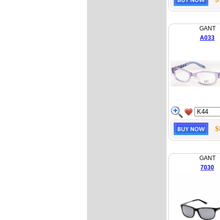
GANT
A033
$
GANT
7030