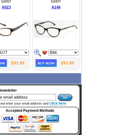
GANT
GANT
A023
A146
$91.99
$91.99
Newsletter
click here
ved enter your email address and
Accepted Payment Methods