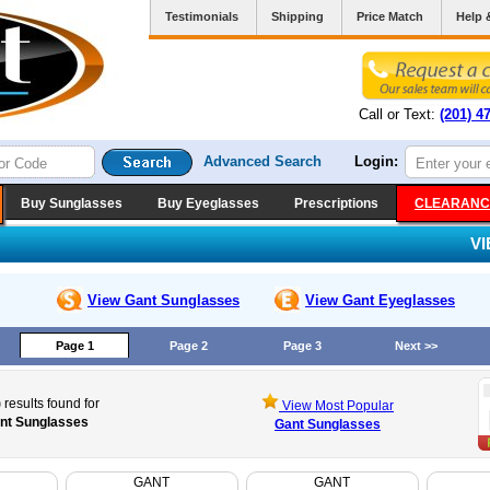
Testimonials
Shipping
Price Match
Help 
Call or Text:
(201) 4
Advanced Search
Login:
Buy Sunglasses
Buy Eyeglasses
Prescriptions
CLEARANC
V
View Gant
Sunglasses
View Gant
Eyeglasses
Page 1
Page 2
Page 3
Next >>
)
results found for
View Most Popular
nt Sunglasses
Gant Sunglasses
GANT
GANT