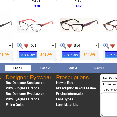
GANT
GANT
0120
A025
91.99
$91.99
$91.99
Page 1
Page 2
Page 3
Next >>
s
Designer Eyewear
Prescriptions
Join Our 
Buy Designer Sunglasses
How to Buy
View Sunglass Brands
Prescription In Your Frame
To be remo
Buy Designer Eyeglasses
Pricing Information
View Eyeglass Brands
Lens Types
Fitting Guide
Lens Materials