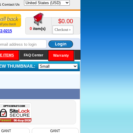
& Contact Us
$0.00
0
item(s)
Checkout
72-0215
E ITEMS
FAQ Center
Warranty
IEW THUMBNAIL:
GANT
GANT