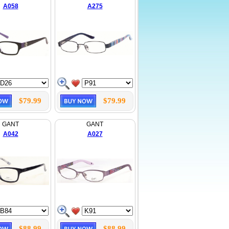
A058
A275
$79.99
$79.99
GANT
GANT
A042
A027
$88.99
$88.99