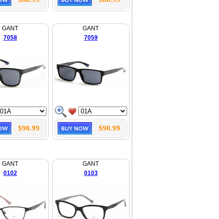
GANT
GANT
7058
7059
$90.99
$90.99
GANT
GANT
0102
0103