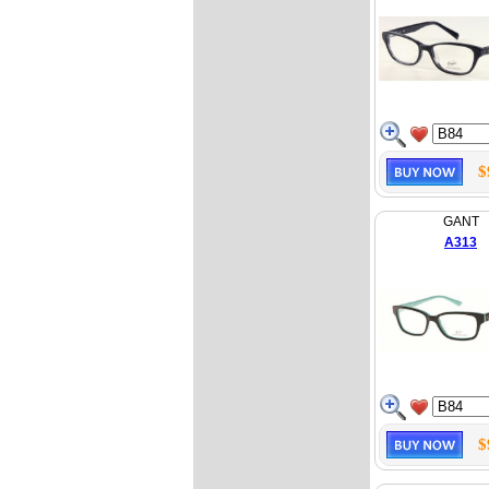
$
GANT
A313
$