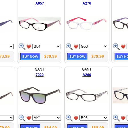
A057
A276
73.99
$79.99
$79.99
GANT
GANT
7020
A260
79.99
$84.99
$88.99