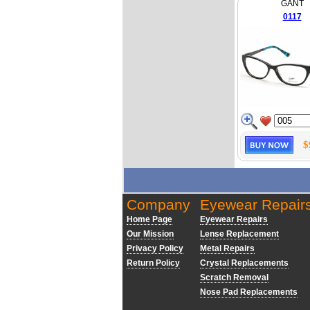
GANT
0117
$
Company
Eyewear Repair
Home Page
Eyewear Repairs
Our Mission
Lense Replacement
Privacy Policy
Metal Repairs
Return Policy
Crystal Replacements
Scratch Removal
Nose Pad Replacements